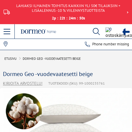
LAHJAKSI ILMAINEN TOIMITUS KAIKKIIN YLI 50€ TILAUKSIIN +
LISÄALENNUS -10 % VIILENNYSTUOTTEISTA
2
p
:
22
t
:
24
m
:
49
s
0
Phone number missing
Tietojen hakeminen epäonnistui