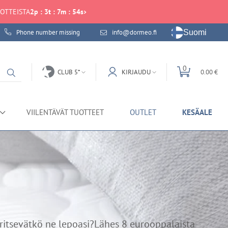
UOTTEISTA
2
p
:
3
t
:
7
m
:
54
s
Suomi
Phone number missing
info@dormeo.fi
0
CLUB 5*
KIRJAUDU
0.00 €
VIILENTÄVÄT TUOTTEET
OUTLET
KESÄALE
!
iritsevätkö ne lepoasi?Lähes 8 eurooppalaista