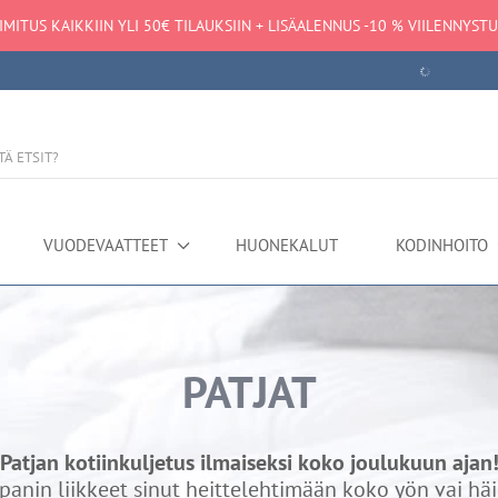
IMITUS KAIKKIIN YLI 50€ TILAUKSIIN + LISÄALENNUS -10 % VIILENNYST
Tietojen hakeminen epäonnistui
VUODEVAATTEET
HUONEKALUT
KODINHOITO
PATJAT
Patjan kotiinkuljetus ilmaiseksi koko joulukuun ajan
anin liikkeet sinut heittelehtimään koko yön vai hä