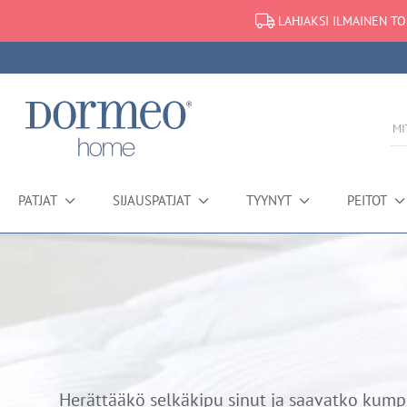
LAHJAKSI ILMAINEN TO
PATJAT
SIJAUSPATJAT
TYYNYT
PEITOT
Herättääkö selkäkipu sinut ja saavatko kumpp