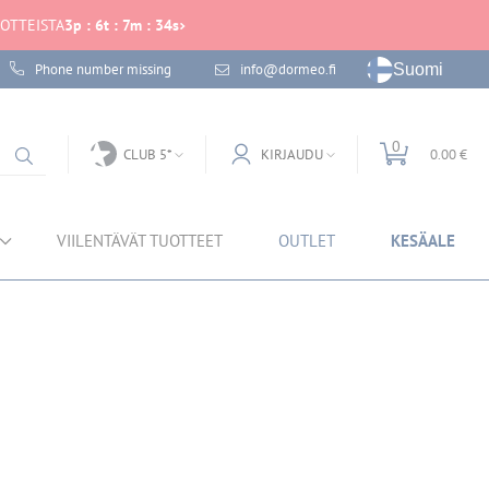
UOTTEISTA
3
p
:
6
t
:
7
m
:
33
s
Suomi
Phone number missing
info@dormeo.fi
0
CLUB 5*
KIRJAUDU
0.00 €
VIILENTÄVÄT TUOTTEET
OUTLET
KESÄALE