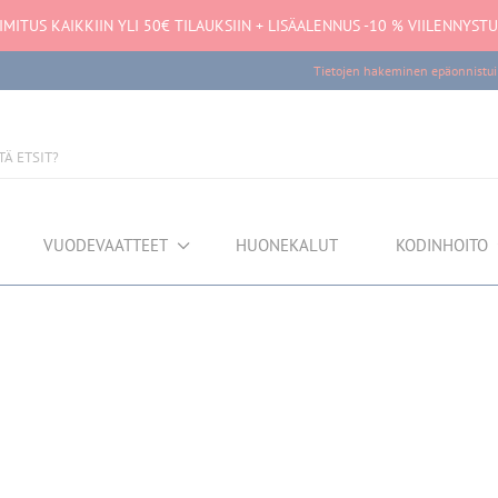
IMITUS KAIKKIIN YLI 50€ TILAUKSIIN + LISÄALENNUS -10 % VIILENNYST
Tietojen hakeminen epäonnistui
VUODEVAATTEET
HUONEKALUT
KODINHOITO