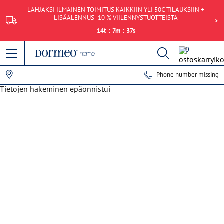
LAHJAKSI ILMAINEN TOIMITUS KAIKKIIN YLI 50€ TILAUKSIIN +
LISÄALENNUS -10 % VIILENNYSTUOTTEISTA
14
t
:
7
m
:
37
s
0
Phone number missing
Tietojen hakeminen epäonnistui