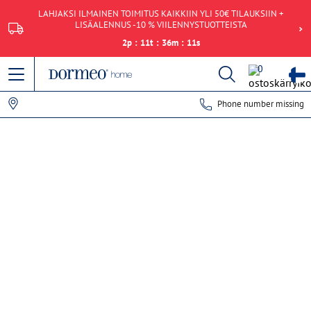
LAHJAKSI ILMAINEN TOIMITUS KAIKKIIN YLI 50€ TILAUKSIIN +
LISÄALENNUS -10 % VIILENNYSTUOTTEISTA
2
p
:
11
t
:
36
m
:
11
s
0
Phone number missing
Tietojen hakeminen epäonnistui