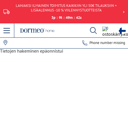
LAHJAKSI ILMAINEN TOIMITUS KAIKKIIN YLI 50€ TILAUKSIIN +
LISÄALENNUS -10 % VIILENNYSTUOTTEISTA
3
p
:
9
t
:
49
m
:
42
s
0
Phone number missing
Tietojen hakeminen epäonnistui