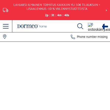
LAHJAKSI ILMAINEN TOIMITUS KAIKKIIN YLI 50€ TILAUKSIIN +
LISÄALENNUS -10 % VIILENNYSTUOTTEISTA
2
p
:
5
t
:
4
m
:
40
s
0
Phone number missing
Tietojen hakeminen epäonnistui