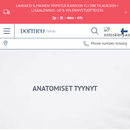
LAHJAKSI ILMAINEN TOIMITUS KAIKKIIN YLI 50€ TILAUKSIIN +
LISÄALENNUS -10 % VIILENNYSTUOTTEISTA
2
p
:
5
t
:
46
m
:
46
s
0
Phone number missing
ANATOMISET TYYNYT