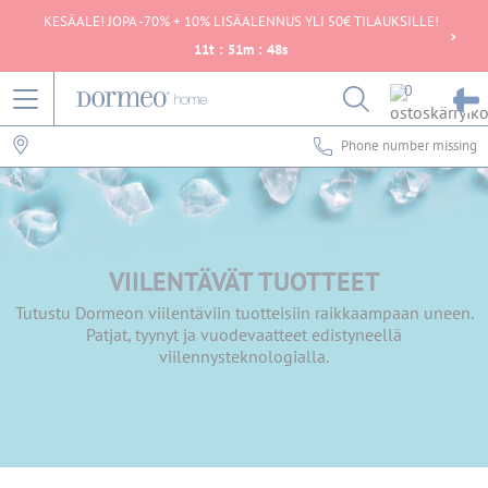
KESÄALE! JOPA -70% + 10% LISÄALENNUS YLI 50€ TILAUKSILLE!
11
t
:
51
m
:
48
s
0
Phone number missing
VIILENTÄVÄT TUOTTEET
Tutustu Dormeon viilentäviin tuotteisiin raikkaampaan uneen.
Patjat, tyynyt ja vuodevaatteet edistyneellä
viilennysteknologialla.