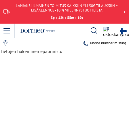
LAHJAKSI ILMAINEN TOIMITUS KAIKKIIN YLI 50€ TILAUKSIIN +
LISÄALENNUS -10 % VIILENNYSTUOTTEISTA
3
p
:
12
t
:
55
m
:
19
s
0
Phone number missing
Tietojen hakeminen epäonnistui